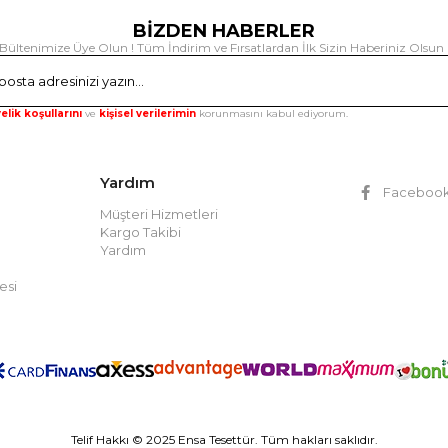
BİZDEN HABERLER
Bültenimize Üye Olun ! Tüm İndirim ve Fırsatlardan İlk Sizin Haberiniz Olsun 
Gönd
elik koşullarını
ve
kişisel verilerimin
korunmasını kabul ediyorum.
Yardım
Faceboo
Müşteri Hizmetleri
Kargo Takibi
Yardım
esi
Telif Hakkı © 2025 Ensa Tesettür. Tüm hakları saklıdır.