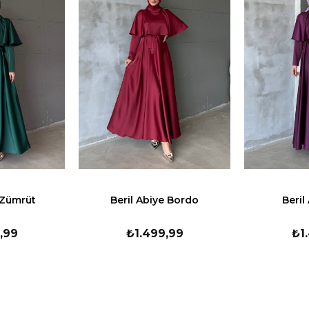
 Zümrüt
Beril Abiye Bordo
Beril
,99
₺1.499,99
₺1