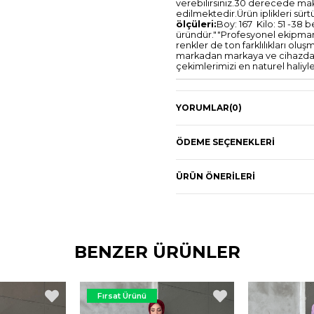
verebilirsiniz.30 derecede mak
edilmektedir.Ürün iplikleri sü
ölçüleri:
Boy: 167 Kilo: 51 -38 b
üründür.""Profesyonel ekipmanla
renkler de ton farklılıkları olu
markadan markaya ve cihazdan 
çekimlerimizi en naturel haliy
YORUMLAR
(0)
ÖDEME SEÇENEKLERI
ÜRÜN ÖNERILERI
BENZER ÜRÜNLER
Fırsat Ürünü