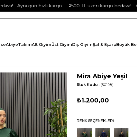
 - Aynı gün hızlı kargo
2
500 TL üzeri kargo bedava! - Aynı 
ise
Abiye
Takım
Alt Giyim
Üst Giyim
Dış Giyim
Şal & Eşarp
Büyük B
Mira Abiye Yeşil
Stok Kodu
(50198)
₺1.200,00
RENK SEÇENEKLERI