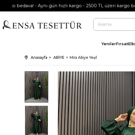
o bedava! - Aynı gün hızlı kargo - 2500 TL üzeri kargo bedava!
Yeniler
Fırsat
Elb
Anasayfa
ABİYE
Mira Abiye Yeşil