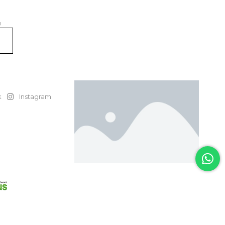
!
er
k
Instagram