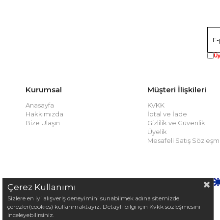
Üy
Kurumsal
Müşteri İlişkileri
Anasayfa
KVKK
Hakkımızda
İptal ve İade
Bize Ulaşın
Gizlilik ve Güvenlik
Üyelik
Mesafeli Satış Sözleşm
Çerez Kullanımı
Sizlere en iyi alışveriş deneyimini sunabilmek adına sitemizde
çerezler(cookies) kullanmaktayız. Detaylı bilgi için Kvkk sözleşmesini
inceleyebilirsiniz.