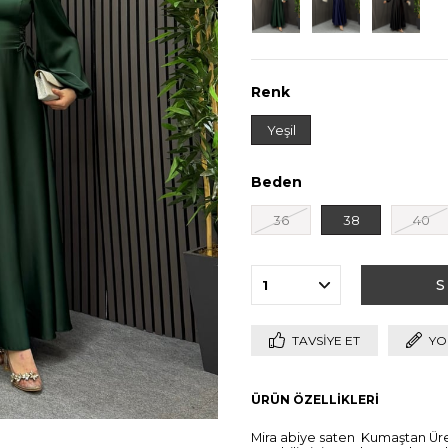
Renk
Yeşil
Beden
36
38
40
TAVSIYE ET
YO
ÜRÜN ÖZELLIKLERI
Mira abiye saten Kumaştan Üret