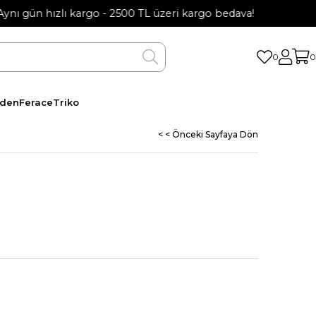
gün hızlı kargo - 2500 TL üzeri kargo bedava!
0
0
eden
Ferace
Triko
< < Önceki Sayfaya Dön