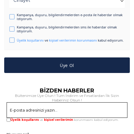
Cinsiyet
Kampanya, duyuru, bilgilendirmelerden e-posta ile haberdar olmak
istiyorum.
Kampanya, duyuru, bilgilendirmelerden sms ile haberdar olmak
istiyorum.
Üyelik koşullarını
ve
kişisel verilerimin korunmasını
kabul ediyorum.
Üye Ol
BİZDEN HABERLER
Bültenimize Üye Olun ! Tüm İndirim ve Fırsatlardan İlk Sizin
Haberiniz Olsun !
Gönder
Üyelik koşullarını
ve
kişisel verilerimin
korunmasını kabul ediyorum.